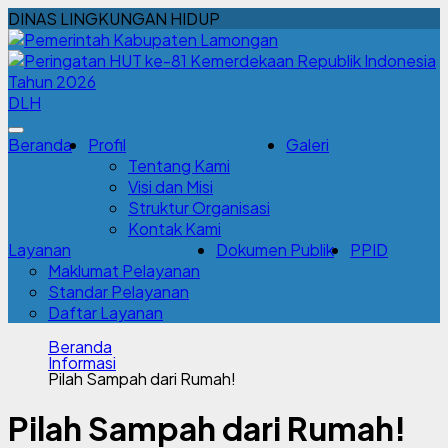
DINAS LINGKUNGAN HIDUP
DLH
Beranda
Profil
Galeri
Tentang Kami
Visi dan Misi
Struktur Organisasi
Kontak Kami
Layanan
Dokumen Publik
PPID
Maklumat Pelayanan
Standar Pelayanan
Daftar Layanan
Beranda
Informasi
Pilah Sampah dari Rumah!
Pilah Sampah dari Rumah!